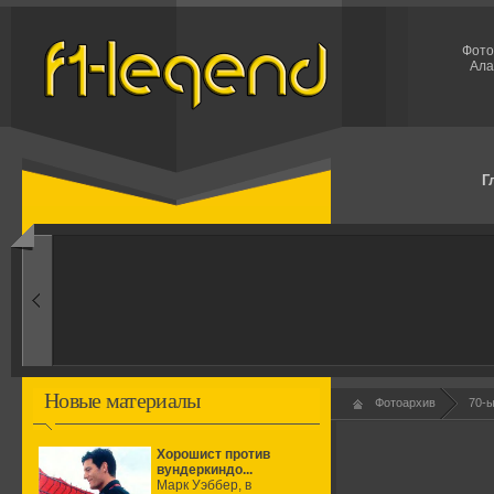
Фото
Ала
Г
1960-ые
Первые эксперименты
Новые материалы
Фотоархив
70-
Хорошист против
вундеркиндо...
Марк Уэббер, в