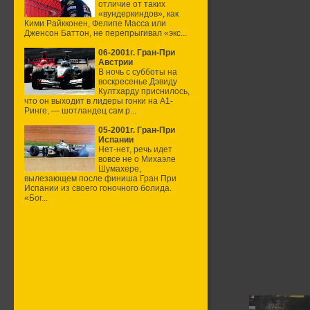
отличие от таких
«вундеркиндов», как
Кими Райкконен, Фелипе Масса или
Дженсон Баттон, не перепрыгивал «экс...
06-2001г. Гран-При
Австрии
В ночь с субботы на
воскресенье Дэвиду
Култхарду приснилось,
что он выходит в лидеры гонки на А1-
Ринге, — шотландец сам р...
05-2001г. Гран-При
Испании
Нет-нет, речь идет
вовсе не о Михаэле
Шумахере,
вылезающем после финиша Гран При
Испании из своего гоночного болида.
«Бог...