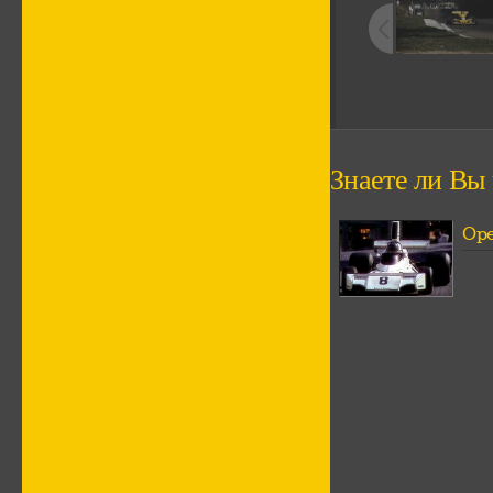
Знаете ли Вы ч
Ope