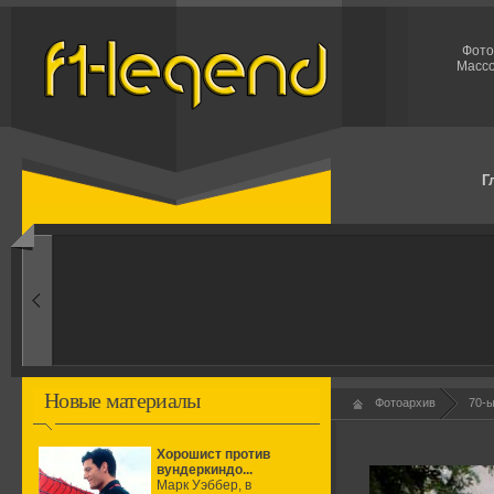
Фото
Массо
Г
1960-ые
Первые эксперименты
Новые материалы
Фотоархив
70-
Хорошист против
вундеркиндо...
Марк Уэббер, в