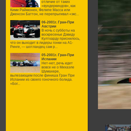
отличие от таких
«вундеркиндов», как
Кими Райкконен, Фелипе Масса или
Дженсон Баттон, не перепрыгивал «экс...
06-2001г. Гран-При
Австрии
В ночь с субботы на
воскресенье Дэвиду
Култхарду приснилось,
что он выходит в лидеры гонки на А1-
Ринге, — шотландец сам р...
05-2001г. Гран-При
Испании
Нет-нет, речь идет
вовсе не о Михаэле
Шумахере,
вылезающем после финиша Гран При
Испании из своего гоночного болида.
«Бог...