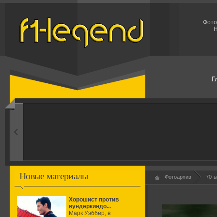
Фото
Н
Г
1960-ые
Первые эксперименты
Новые материалы
Фотоархив
70-
Хорошист против
вундеркиндо...
Марк Уэббер, в