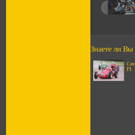
Знаете ли Вы ч
Сам
F1