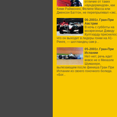
отличие от таких
«вундеркиндов», как
Кими Райкконен, Фелипе Масса или
Дженсон Баттон, не перепрыгивал «экс..
06-2001г. Гран-При
Австрии
В ночь с субботы на
воскресенье Дэвиду
Култхарду приснилос
что он выходит в лидеры гонки на А1-
Ринге, — шотландец сам р...
05-2001г. Гран-При
Испании
Нет-нет, речь идет
вовсе не о Михаэле
Шумахере,
вылезающем после финиша Гран При
Испании из своего гоночного болида.
«Бог...