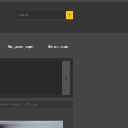
Энциклопедия
Фотоархив
1970-ые
Эпоха аэродинамик
н-При Франции 1979 года