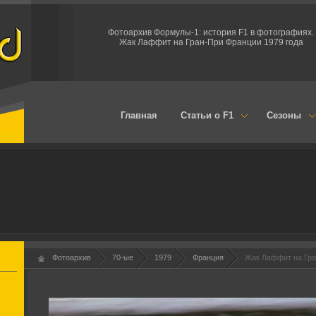
Фотоархив Формулы-1: история F1 в фотографиях.
Жак Лаффит на Гран-При Франции 1979 года
Главная
Статьи о F1
Сезоны
Фотоархив
70-ые
1979
Франция
Жак Лаффит на Гра