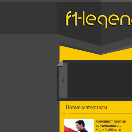
Назад
1960-ые
Первые эксперименты
Новые материалы
Хорошист против
вундеркиндо...
Марк Уэббер, в