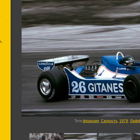
.
ь,
Теги
:
франция
,
Скорость
,
1979
,
Лафф