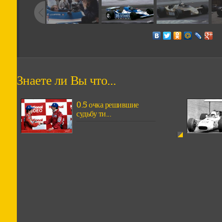
Знаете ли Вы что...
0.5 очка решившие
судьбу ти...