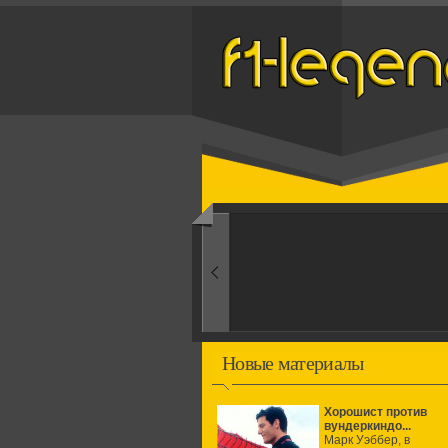
Назад
1960-ые
Первые эксперименты
Новые материалы
Хорошист против
вундеркиндо...
Марк Уэббер, в