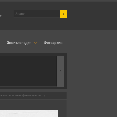
у
Энциклопедия
Фотоархив
1970-ые
Эпоха аэродинамик
ервым пересекае финишную черту