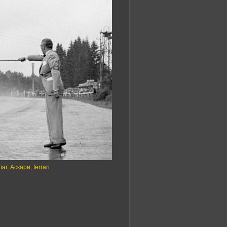
лаг
,
Аскари
,
ferrari