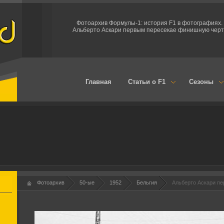
Фотоархив Формулы-1: история F1 в фотографиях.
Альберто Аскари первым пересекае финишную черт
Главная
Статьи о F1
Сезоны
Фотоархив
50-ые
1952
Бельгия
Альберто Аскари п