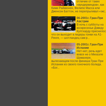
отличие от таких
«вундеркиндов», как
Кими Райкконен, Фелипе Масса или
Дженсон Баттон, не перепрыгивал «экс..
06-2001г. Гран-При
Австрии
В ночь с субботы на
воскресенье Дэвиду
Култхарду приснилос
что он выходит в лидеры гонки на А1-
Ринге, — шотландец сам р...
05-2001г. Гран-При
Испании
Нет-нет, речь идет
вовсе не о Михаэле
Шумахере,
вылезающем после финиша Гран При
Испании из своего гоночного болида.
«Бог...