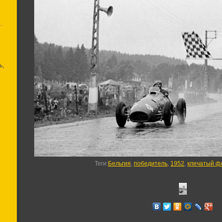
.
ь,
Теги
:
Бельгия
,
победитель
,
1952
,
клечатый ф