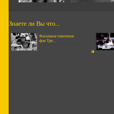
Знаете ли Вы что...
Фатальное невезение
фон Три...