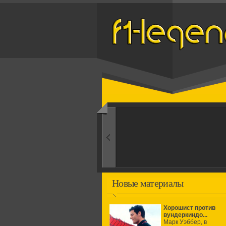
Назад
1960-ые
Первые эксперименты
Новые материалы
Хорошист против
вундеркиндо...
Марк Уэббер, в