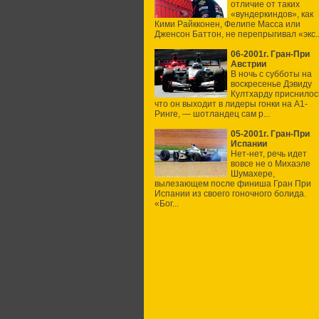
отличие от таких
«вундеркиндов», как
Кими Райкконен, Фелипе Масса или
Дженсон Баттон, не перепрыгивал «экс..
06-2001г. Гран-При
Австрии
В ночь с субботы на
воскресенье Дэвиду
Култхарду приснилос
что он выходит в лидеры гонки на А1-
Ринге, — шотландец сам р...
05-2001г. Гран-При
Испании
Нет-нет, речь идет
вовсе не о Михаэле
Шумахере,
вылезающем после финиша Гран При
Испании из своего гоночного болида.
«Бог...