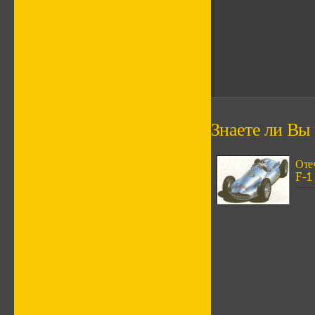
Знаете ли Вы ч
Оте
F-1