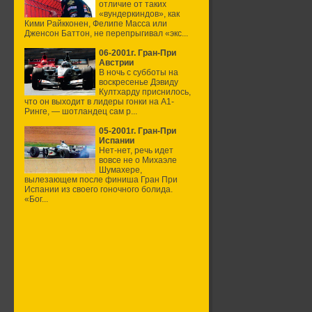
отличие от таких
«вундеркиндов», как
Кими Райкконен, Фелипе Масса или
Дженсон Баттон, не перепрыгивал «экс...
06-2001г. Гран-При
Австрии
В ночь с субботы на
воскресенье Дэвиду
Култхарду приснилось,
что он выходит в лидеры гонки на А1-
Ринге, — шотландец сам р...
05-2001г. Гран-При
Испании
Нет-нет, речь идет
вовсе не о Михаэле
Шумахере,
вылезающем после финиша Гран При
Испании из своего гоночного болида.
«Бог...