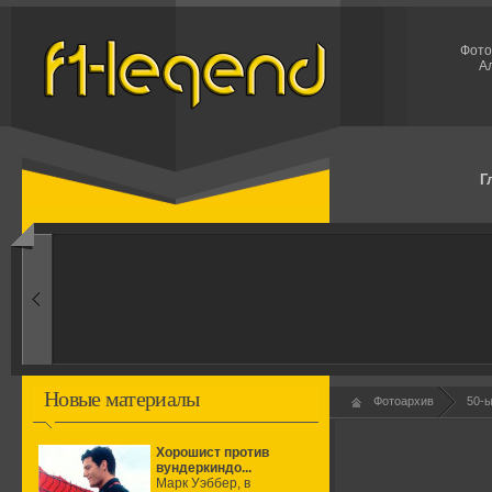
Фото
А
Г
1960-ые
Первые эксперименты
Новые материалы
Фотоархив
50-
Хорошист против
вундеркиндо...
Марк Уэббер, в