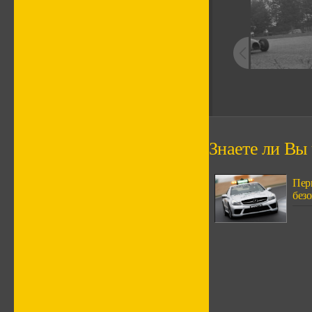
Знаете ли Вы ч
Пер
безо