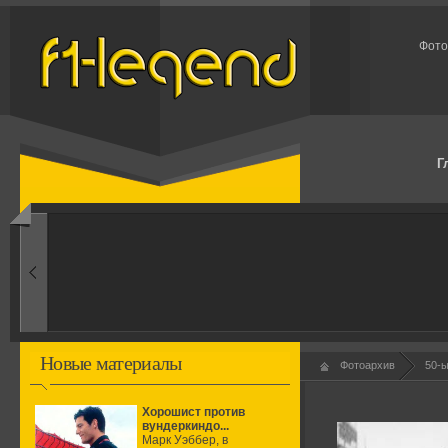
Фото
Г
1960-ые
Первые эксперименты
Новые материалы
Фотоархив
50-
Хорошист против
вундеркиндо...
Марк Уэббер, в