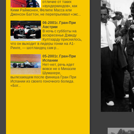
отличие от таких
«вундеркиндов», как
Кими Райкконен, Фелипе Масса или
Дженсон Баттон, не перепрыгивал «экс...
06-2001г. Гран-При
Австрии
В ночь с субботы на
воскресенье Дэвиду
Култхарду приснилось,
что он выходит в лидеры гонки на А1-
Ринге, — шотландец сам р...
05-2001г. Гран-При
Испании
Нет-нет, речь идет
вовсе не о Михаэле
Шумахере,
вылезающем после финиша Гран При
Испании из своего гоночного болида.
«Бог...