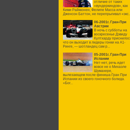
отличие от таких
«вундеркиндов», как
Кими Райкконен, Фелипе Масса или
Дженсон Баттон, не перепрыгивал «экс..
06-2001г. Гран-При
Австрии
В ночь с субботы на
воскресенье Дэвиду
Култхарду приснилос
что он выходит в лидеры гонки на А1-
Ринге, — шотландец сам р...
05-2001г. Гран-При
Испании
Нет-нет, речь идет
вовсе не о Михаэле
Шумахере,
вылезающем после финиша Гран При
Испании из своего гоночного болида.
«Бог...