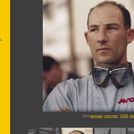
.
ь,
Теги
:
монако
,
портрет
,
1955
,
м