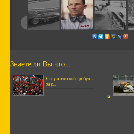
Знаете ли Вы что...
Со зрительской трибуны
за р...