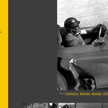
.
ь,
Теги
:
Скорость
,
Фанхио
,
монако
,
195