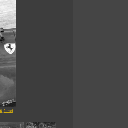
6
,
ferrari