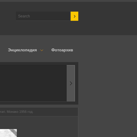
Энциклопедия
Фотоархив
1970-ые
Эпоха аэродинамик
ari. Монако 1956 год.