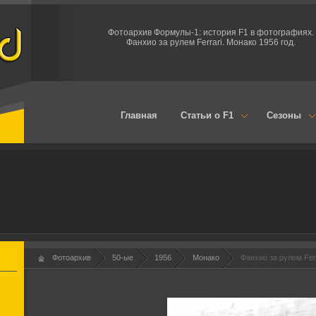
Фотоархив Формулы-1: история F1 в фотографиях.
Фанхио за рулем Ferrari. Монако 1956 год.
Главная
Статьи о F1
Сезоны
Фотоархив
50-ые
1956
Монако
Фанхио за рулем Ferr