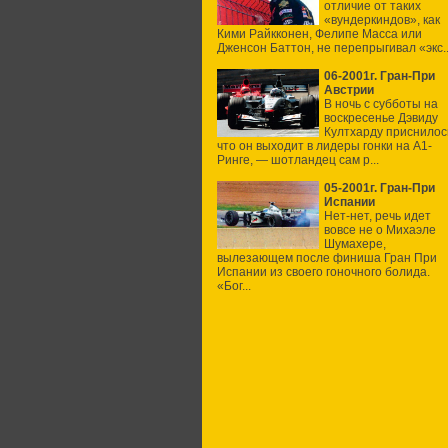
отличие от таких
«вундеркиндов», как
Кими Райкконен, Фелипе Масса или
Дженсон Баттон, не перепрыгивал «экс..
06-2001г. Гран-При
Австрии
В ночь с субботы на
воскресенье Дэвиду
Култхарду приснилос
что он выходит в лидеры гонки на А1-
Ринге, — шотландец сам р...
05-2001г. Гран-При
Испании
Нет-нет, речь идет
вовсе не о Михаэле
Шумахере,
вылезающем после финиша Гран При
Испании из своего гоночного болида.
«Бог...