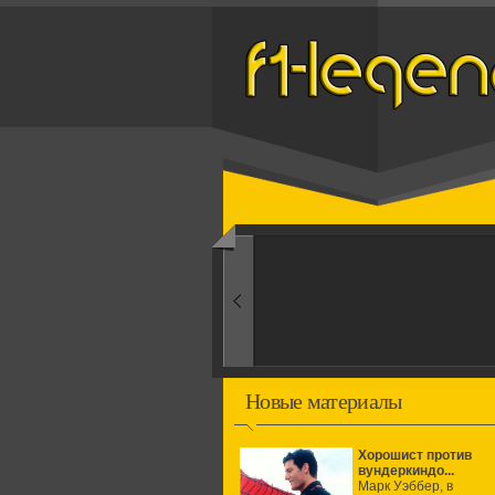
Назад
1960-ые
Первые эксперименты
Новые материалы
Хорошист против
вундеркиндо...
Марк Уэббер, в