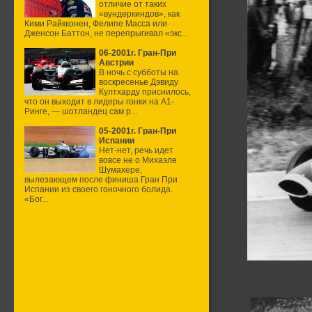
отличие от таких
«вундеркиндов», как
Кими Райкконен, Фелипе Масса или
Дженсон Баттон, не перепрыгивал «экс...
06-2001г. Гран-При
Австрии
В ночь с субботы на
воскресенье Дэвиду
Култхарду приснилось,
что он выходит в лидеры гонки на А1-
Ринге, — шотландец сам р...
05-2001г. Гран-При
Испании
Нет-нет, речь идет
вовсе не о Михаэле
Шумахере,
вылезающем после финиша Гран При
Испании из своего гоночного болида.
«Бог...