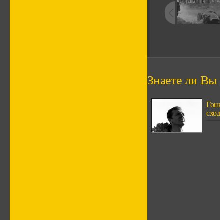
Знаете ли Вы ч
Гонк
сход.