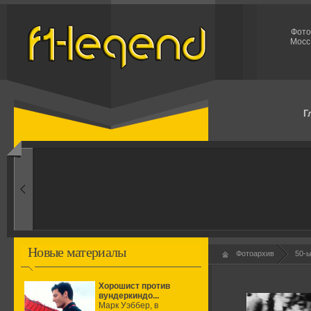
Фото
Мосс
Г
1960-ые
Первые эксперименты
Новые материалы
Фотоархив
50-
Хорошист против
вундеркиндо...
Марк Уэббер, в