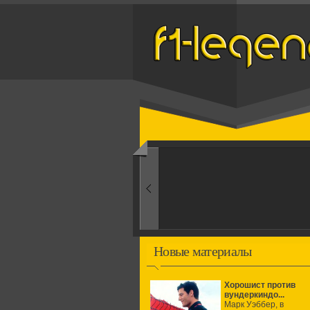
Назад
1960-ые
Первые эксперименты
Новые материалы
Хорошист против
вундеркиндо...
Марк Уэббер, в