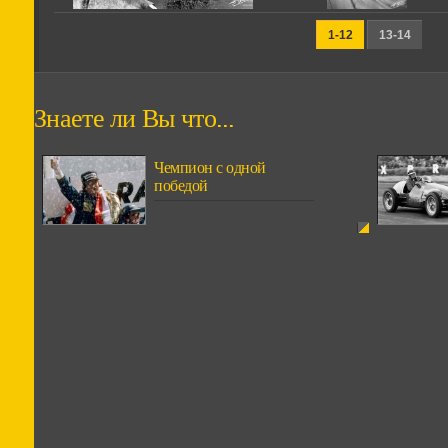
1-12
13-14
Знаете ли Вы что...
Чемпион с одной
победой