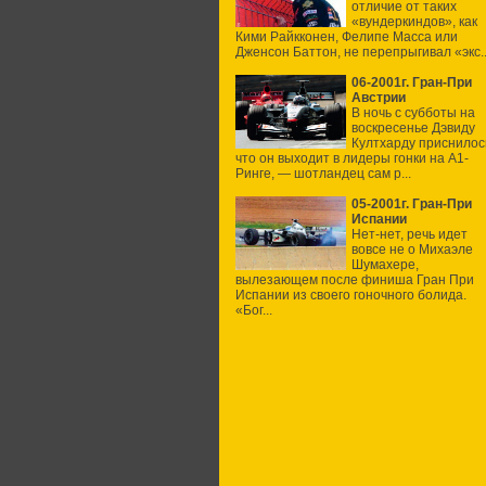
отличие от таких
«вундеркиндов», как
Кими Райкконен, Фелипе Масса или
Дженсон Баттон, не перепрыгивал «экс..
06-2001г. Гран-При
Австрии
В ночь с субботы на
воскресенье Дэвиду
Култхарду приснилос
что он выходит в лидеры гонки на А1-
Ринге, — шотландец сам р...
05-2001г. Гран-При
Испании
Нет-нет, речь идет
вовсе не о Михаэле
Шумахере,
вылезающем после финиша Гран При
Испании из своего гоночного болида.
«Бог...