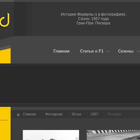
История Формулы-1 в фотографиях.
Сезон: 1957 года
Гран-При: Пескара
Главная
Статьи о F1
Сезоны
Главная
Фотоархив
50-ые
1957
Пескара