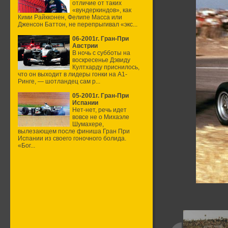
отличие от таких
«вундеркиндов», как
Кими Райкконен, Фелипе Масса или
Дженсон Баттон, не перепрыгивал «экс...
06-2001г. Гран-При
Австрии
В ночь с субботы на
воскресенье Дэвиду
Култхарду приснилось,
что он выходит в лидеры гонки на А1-
Ринге, — шотландец сам р...
05-2001г. Гран-При
Испании
Нет-нет, речь идет
вовсе не о Михаэле
Шумахере,
вылезающем после финиша Гран При
Испании из своего гоночного болида.
«Бог...