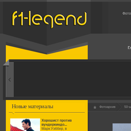
Фото
Г
1960-ые
Первые эксперименты
Новые материалы
Фотоархив
50-
Хорошист против
вундеркиндо...
Марк Уэббер, в