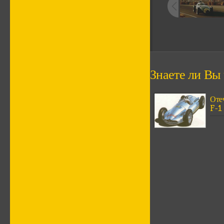
Знаете ли Вы ч
Оте
F-1