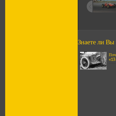
Знаете ли Вы ч
Поч
«13»