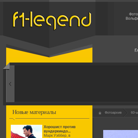
Фото
Вольфг
Г
1950-ые
Рождение формулы
Новые материалы
Фотоархив
60-
Хорошист против
вундеркиндо...
Марк Уэббер, в