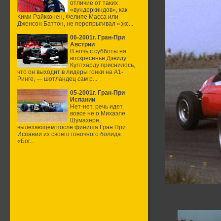
отличие от таких
«вундеркиндов», как
Кими Райкконен, Фелипе Масса или
Дженсон Баттон, не перепрыгивал «экс...
06-2001г. Гран-При
Австрии
В ночь с субботы на
воскресенье Дэвиду
Култхарду приснилось,
что он выходит в лидеры гонки на А1-
Ринге, — шотландец сам р...
05-2001г. Гран-При
Испании
Нет-нет, речь идет
вовсе не о Михаэле
Шумахере,
вылезающем после финиша Гран При
Испании из своего гоночного болида.
«Бог...