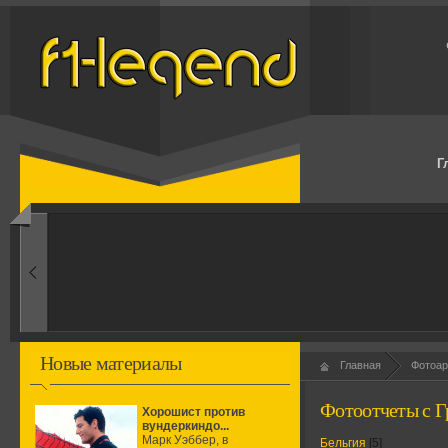
Г
1960-ые
Первые эксперименты
Новые материалы
Главная
Фотоар
Фотоотчеты с Г
Хорошист против
вундеркиндо...
Марк Уэббер, в
Бельгия
[5]