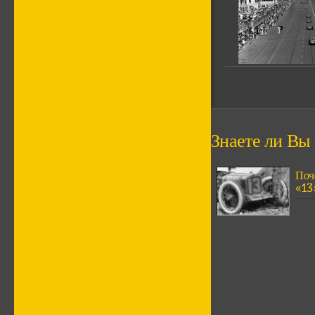
Знаете ли Вы ч
Поч
«13»