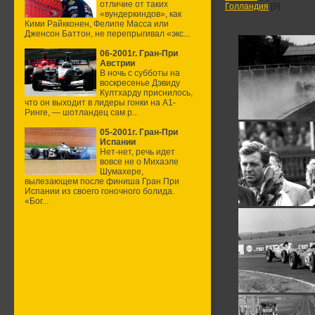
отличие от таких
Голландия
[9]
«вундеркиндов», как
Кими Райкконен, Фелипе Масса или
Дженсон Баттон, не перепрыгивал «экс...
06-2001г. Гран-При
Австрии
В ночь с субботы на
воскресенье Дэвиду
Култхарду приснилось,
что он выходит в лидеры гонки на А1-
Ринге, — шотландец сам р...
05-2001г. Гран-При
Испании
Нет-нет, речь идет
вовсе не о Михаэле
Шумахере,
вылезающем после финиша Гран При
Испании из своего гоночного болида.
«Бог...