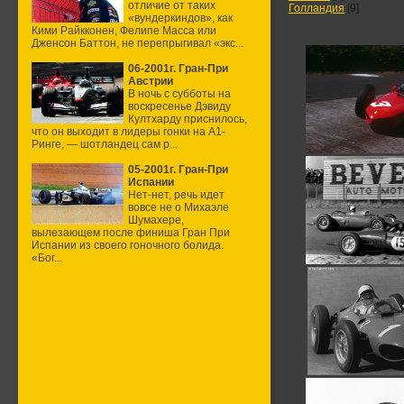
отличие от таких
Голландия
[9]
«вундеркиндов», как
Кими Райкконен, Фелипе Масса или
Дженсон Баттон, не перепрыгивал «экс...
06-2001г. Гран-При
Австрии
В ночь с субботы на
воскресенье Дэвиду
Култхарду приснилось,
что он выходит в лидеры гонки на А1-
Ринге, — шотландец сам р...
05-2001г. Гран-При
Испании
Нет-нет, речь идет
вовсе не о Михаэле
Шумахере,
вылезающем после финиша Гран При
Испании из своего гоночного болида.
«Бог...