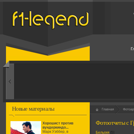
Г
1960-ые
Первые эксперименты
Новые материалы
Главная
Фотоар
Фотоотчеты с Г
Хорошист против
вундеркиндо...
Марк Уэббер, в
Бельгия
[5]