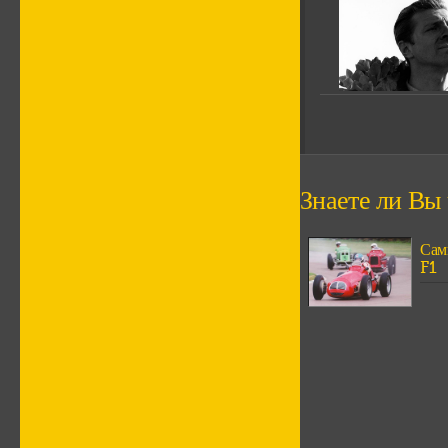
Знаете ли Вы ч
Сам
F1