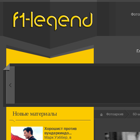
Фото
Г
1960-ые
Первые эксперименты
Новые материалы
Фотоархив
60-
Хорошист против
вундеркиндо...
Марк Уэббер, в