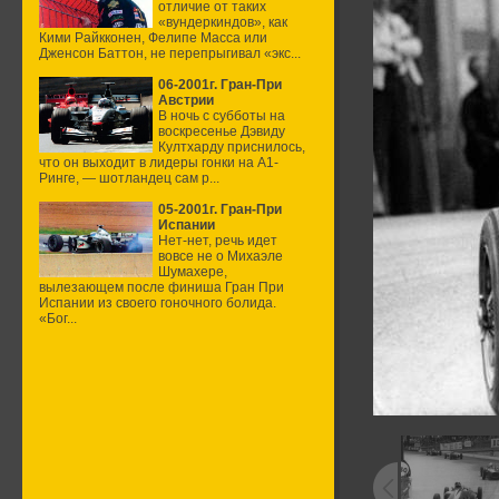
отличие от таких
«вундеркиндов», как
Кими Райкконен, Фелипе Масса или
Дженсон Баттон, не перепрыгивал «экс...
06-2001г. Гран-При
Австрии
В ночь с субботы на
воскресенье Дэвиду
Култхарду приснилось,
что он выходит в лидеры гонки на А1-
Ринге, — шотландец сам р...
05-2001г. Гран-При
Испании
Нет-нет, речь идет
вовсе не о Михаэле
Шумахере,
вылезающем после финиша Гран При
Испании из своего гоночного болида.
«Бог...