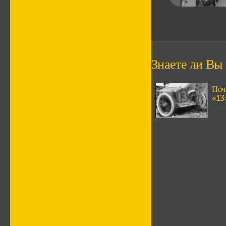
Знаете ли Вы ч
Поч
«13»