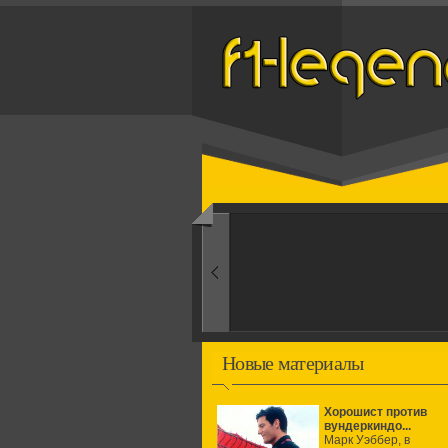
Назад
1950-ые
Рождение формулы
Новые материалы
Хорошист против
вундеркиндо...
Марк Уэббер, в