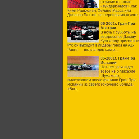
отличие от таких
«вундеркиндов», как
Кими Райкконен, Фелипе Масса или
Дженсон Баттон, не перепрыгивал «экс..
06-2001г. Гран-При
Австрии
В ночь с субботы на
воскресенье Дэвиду
Култхарду приснилос
что он выходит в лидеры гонки на А1-
Ринге, — шотландец сам р...
05-2001г. Гран-При
Испании
Нет-нет, речь идет
вовсе не о Михаэле
Шумахере,
вылезающем после финиша Гран При
Испании из своего гоночного болида.
«Бог...