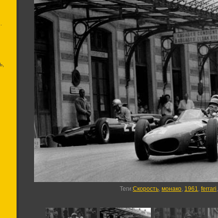
.
ь,
Теги
:
Скорость
,
монако
,
1961
,
ferrari