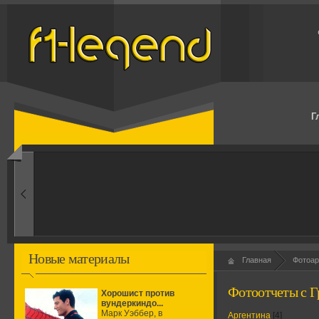
Г
1960-ые
Первые эксперименты
Новые материалы
Главная
Фотоар
Фотоотчеты с Г
Хорошист против
вундеркиндо...
Марк Уэббер, в
Аргентина
[4]