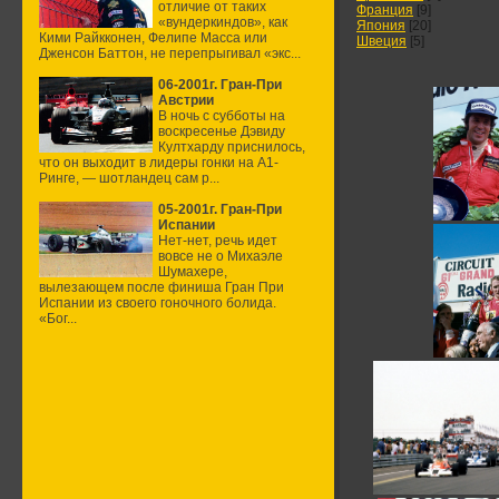
отличие от таких
Франция
[9]
«вундеркиндов», как
Япония
[20]
Кими Райкконен, Фелипе Масса или
Швеция
[5]
Дженсон Баттон, не перепрыгивал «экс...
06-2001г. Гран-При
Австрии
В ночь с субботы на
воскресенье Дэвиду
Култхарду приснилось,
что он выходит в лидеры гонки на А1-
Ринге, — шотландец сам р...
05-2001г. Гран-При
Испании
Нет-нет, речь идет
вовсе не о Михаэле
Шумахере,
вылезающем после финиша Гран При
Испании из своего гоночного болида.
«Бог...