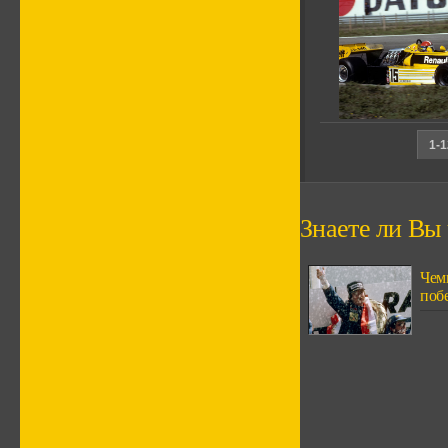
1-1
Знаете ли Вы ч
Чем
поб