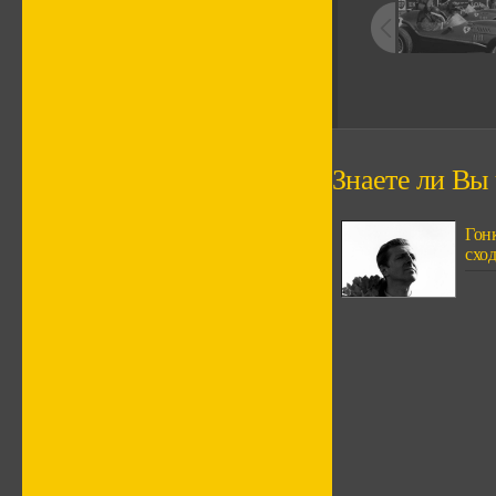
Знаете ли Вы ч
Гонк
сход.