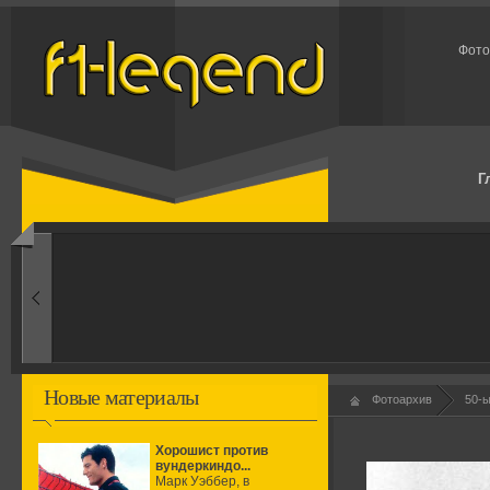
Фото
Г
1950-ые
Рождение формулы
Новые материалы
Фотоархив
50-
Хорошист против
вундеркиндо...
Марк Уэббер, в