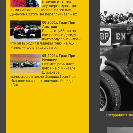
отличие от таких
«вундеркиндов», как
Кими Райкконен, Фелипе Масса или
Дженсон Баттон, не перепрыгивал «экс...
06-2001г. Гран-При
Австрии
В ночь с субботы на
воскресенье Дэвиду
Култхарду приснилось,
что он выходит в лидеры гонки на А1-
Ринге, — шотландец сам р...
05-2001г. Гран-При
Испании
Нет-нет, речь идет
вовсе не о Михаэле
Шумахере,
вылезающем после финиша Гран При
Испании из своего гоночного болида.
«Бог...
Теги
:
франция
,
ш