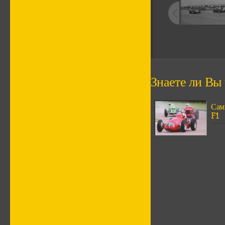
Знаете ли Вы ч
Сам
F1