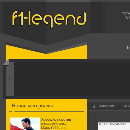
Фото
Ст
Г
1990-ые
Время запретов
Новые материалы
Фотоархив
50-
Хорошист против
вундеркиндо...
Марк Уэббер, в