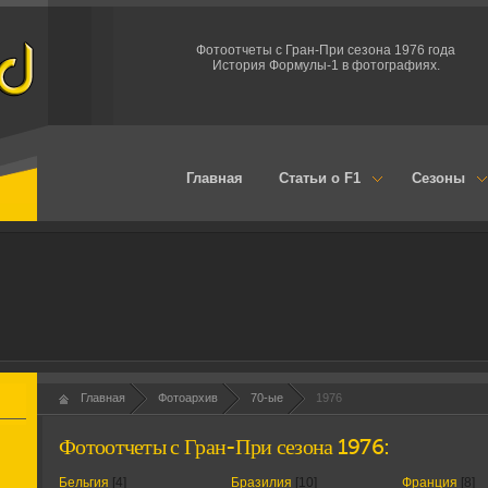
Фотоотчеты с Гран-При сезона 1976 года
История Формулы-1 в фотографиях.
Главная
Статьи о F1
Сезоны
Главная
Фотоархив
70-ые
1976
Фотоотчеты с Гран-При сезона 1976:
Бельгия
[4]
Бразилия
[10]
Франция
[8]