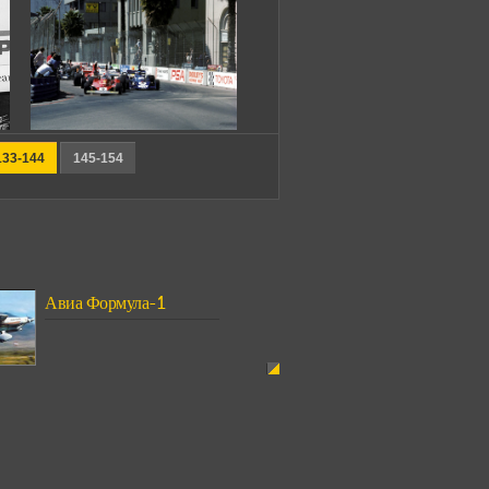
133-144
145-154
Авиа Формула-1