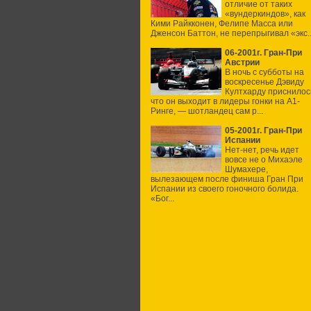
отличие от таких
«вундеркиндов», как
Кими Райкконен, Фелипе Масса или
Дженсон Баттон, не перепрыгивал «экс..
06-2001г. Гран-При
Австрии
В ночь с субботы на
воскресенье Дэвиду
Култхарду приснилос
что он выходит в лидеры гонки на А1-
Ринге, — шотландец сам р...
05-2001г. Гран-При
Испании
Нет-нет, речь идет
вовсе не о Михаэле
Шумахере,
вылезающем после финиша Гран При
Испании из своего гоночного болида.
«Бог...