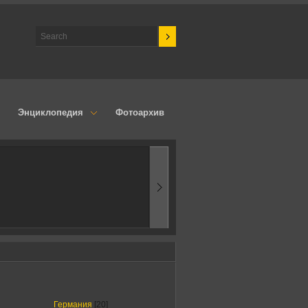
Энциклопедия
Фотоархив
1970-ые
Эпоха аэродинамик
Германия
[20]