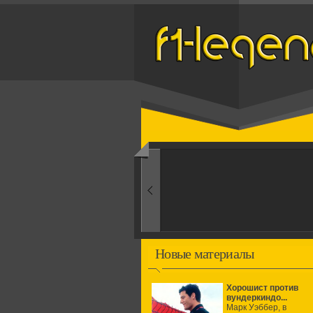
Назад
1960-ые
Первые эксперименты
Новые материалы
Хорошист против
вундеркиндо...
Марк Уэббер, в