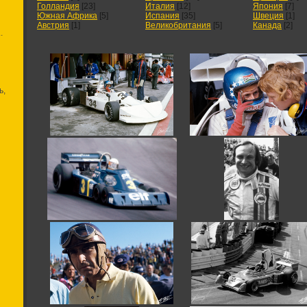
Голландия
[23]
Италия
[12]
Япония
[7]
Южная Африка
[5]
Испания
[35]
Швеция
[1]
Австрия
[1]
Великобритания
[5]
Канада
[2]
.
ь,