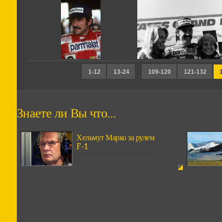
1-12
13-24
...
109-120
121-132
Знаете ли Вы что...
Хельмут Марко за рулем
F-1