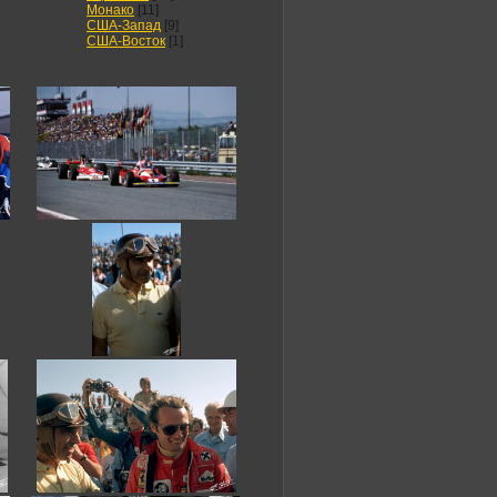
Монако
[11]
США-Запад
[9]
США-Восток
[1]