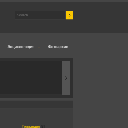
Энциклопедия
Фотоархив
1970-ые
Эпоха аэродинамик
Голландия
[3]