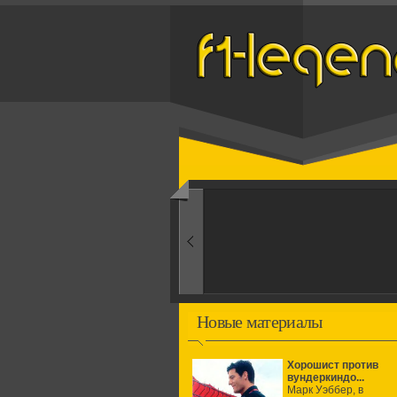
Назад
1960-ые
Первые эксперименты
Новые материалы
Хорошист против
вундеркиндо...
Марк Уэббер, в