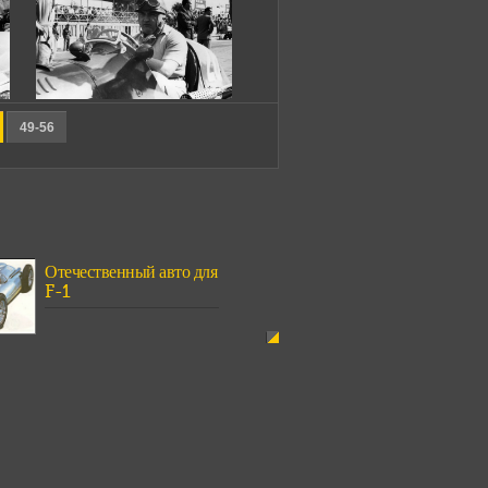
49-56
Отечественный авто для
F-1