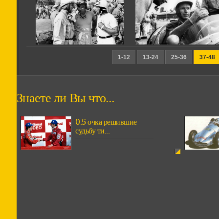
1-12
13-24
25-36
37-48
Знаете ли Вы что...
0.5 очка решившие
судьбу ти...