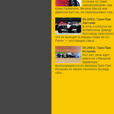
отличие от таких
«вундеркиндов», как
Кими Райкконен, Фелипе Масса или
Дженсон Баттон, не перепрыгивал «экс..
06-2001г. Гран-При
Австрии
В ночь с субботы на
воскресенье Дэвиду
Култхарду приснилос
что он выходит в лидеры гонки на А1-
Ринге, — шотландец сам р...
05-2001г. Гран-При
Испании
Нет-нет, речь идет
вовсе не о Михаэле
Шумахере,
вылезающем после финиша Гран При
Испании из своего гоночного болида.
«Бог...