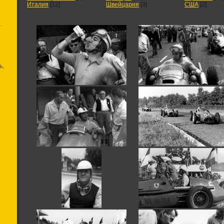
Италия
[12]
Швейцария
[3]
США
[2]
.
ь,